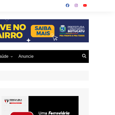
aúde
Anuncie
ulher
 Alves
eio Ambiente
buku
us- De
otucatu