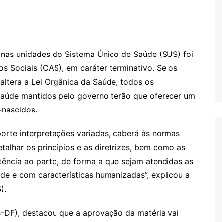
Oscar D’Ambros
de cinema
Coluna Jurídica
 nas unidades do Sistema Único de Saúde (SUS) foi
Chico Villela
s Sociais (CAS), em caráter terminativo. Se os
Daniel Carvalho
ltera a Lei Orgânica da Saúde, todos os
Érick Facioli
 saúde mantidos pelo governo terão que oferecer um
Carlos Ramos
-nascidos.
Valdemar Pinho
orte interpretações variadas, caberá às normas
João Cury
talhar os princípios e as diretrizes, bem como as
Juliana Martini 
tência ao parto, de forma a que sejam atendidas as
Infantil
e e com características humanizadas”, explicou a
).
B-DF), destacou que a aprovação da matéria vai