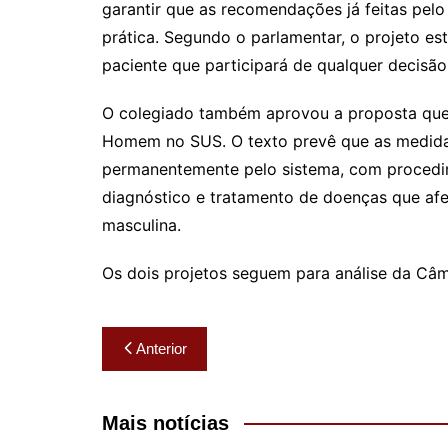
garantir que as recomendações já feitas pel
prática. Segundo o parlamentar, o projeto es
paciente que participará de qualquer decisã
O colegiado também aprovou a proposta que in
Homem no SUS. O texto prevê que as medida
permanentemente pelo sistema, com procedi
diagnóstico e tratamento de doenças que af
masculina.
Os dois projetos seguem para análise da Câ
Navegação
Anterior
de
Post
Mais notícias