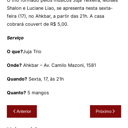
O trio formado pelos músicos Juja Teixeira, Moisés
Shalon e Luciane Liao, se apresenta nesta sexta-
feira (17), no Ahkbar, a partir das 21h. A casa
cobrará couvert de R$ 5,00.
Serviço
O que?
Juja Trio
Onde?
Ahkbar – Av. Camilo Mazoni, 1581
Quando?
Sexta, 17, às 21h
Quanto?
5 mangos
Navegação
Anterior
Próximo
de
Post