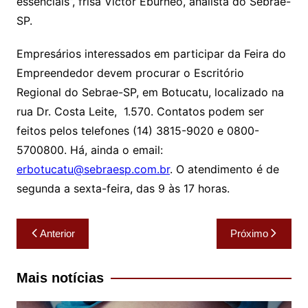
essenciais”, frisa Victor Eburneo, analista do Sebrae-
SP.
Empresários interessados em participar da Feira do
Empreendedor devem procurar o Escritório
Regional do Sebrae-SP, em Botucatu, localizado na
rua Dr. Costa Leite, 1.570. Contatos podem ser
feitos pelos telefones (14) 3815-9020 e 0800-
5700800. Há, ainda o email:
erbotucatu@sebraesp.com.br
. O atendimento é de
segunda a sexta-feira, das 9 às 17 horas.
Navegação
Anterior
Próximo
de
Post
Mais notícias