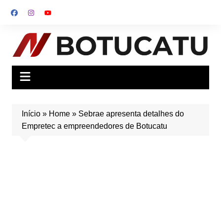
Ir
para
o
conteúdo
Início
»
Home
»
Sebrae apresenta detalhes do
Empretec a empreendedores de Botucatu