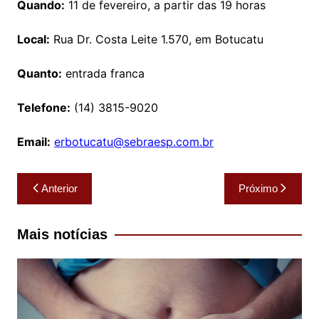
Quando:
11 de fevereiro, a partir das 19 horas
Local:
Rua Dr. Costa Leite 1.570, em Botucatu
Quanto:
entrada franca
Telefone:
(14) 3815-9020
Email:
erbotucatu@sebraesp.com.br
Navegação
Anterior
Próximo
de
Post
Mais notícias