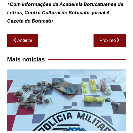
*Com informações da Academia Botucatuense de
Letras, Centro Cultural de Botucatu, jornal A
Gazeta de Botucatu
Navegação
Anterior
Próximo
de
Post
Mais notícias