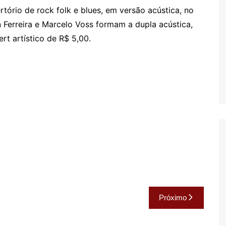
tório de rock folk e blues, em versão acústica, no
Oscar D’Ambros
de cinema
n Ferreira e Marcelo Voss formam a dupla acústica,
rt artístico de R$ 5,00.
Coluna Jurídica
Chico Villela
Daniel Carvalho
Érick Facioli
Carlos Ramos
Valdemar Pinho
João Cury
Juliana Martini 
Infantil
Próximo