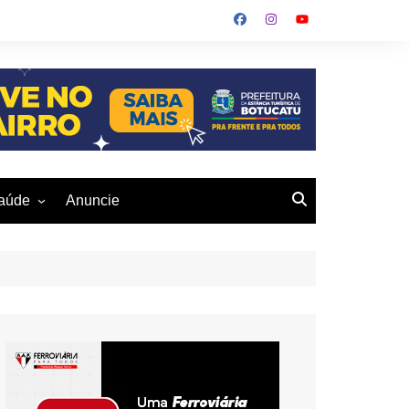
aúde
Anuncie
ulher
 Alves
eio Ambiente
buku
us- De
otucatu