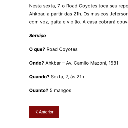
Nesta sexta, 7, o Road Coyotes toca seu reper
Ahkbar, a partir das 21h. Os músicos Jeferso
com voz, gaita e violão. A casa cobrará couve
Serviço
O que?
Road Coyotes
Onde?
Ahkbar – Av. Camilo Mazoni, 1581
Quando?
Sexta, 7, às 21h
Quanto?
5 mangos
Navegação
Anterior
de