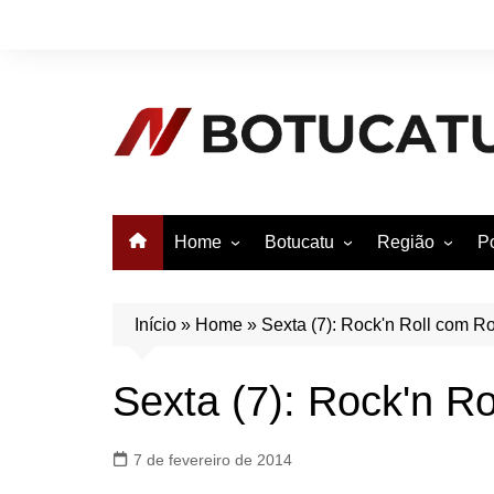
Ir
para
o
conteúdo
Home
Botucatu
Região
Po
Anuncie no Notícias
Botucatu
Avaré
B
Conheça Botucatu!
Bauru
e
Início
»
Home
»
Sexta (7): Rock'n Roll com 
Bofete
B
Sexta (7): Rock'n R
Itatinga
E
Pardinho
7 de fevereiro de 2014
São Manuel