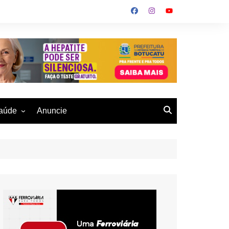
aúde
Anuncie
ulher
 Alves
eio Ambiente
buku
us- De
otucatu