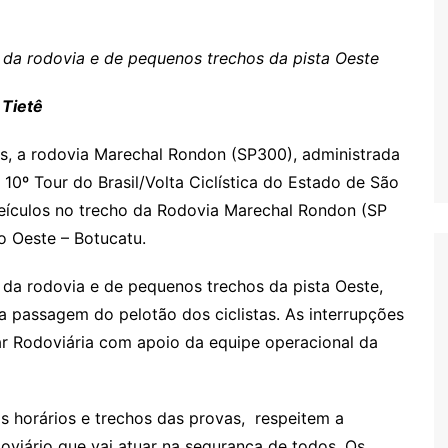
Oscar D’Ambros
de cinema
da rodovia e de pequenos trechos da pista Oeste
Coluna Jurídica
 Tietê
Chico Villela
Daniel Carvalho
as, a rodovia Marechal Rondon (SP300), administrada
Érick Facioli
 10º Tour do Brasil/Volta Ciclística do Estado de São
Carlos Ramos
 veículos no trecho da Rodovia Marechal Rondon (SP
o Oeste – Botucatu.
Valdemar Pinho
João Cury
a rodovia e de pequenos trechos da pista Oeste,
Juliana Martini 
 passagem do pelotão dos ciclistas. As interrupções
Infantil
itar Rodoviária com apoio da equipe operacional da
s horários e trechos das provas, respeitem a
oviário que vai atuar na segurança de todos. Os