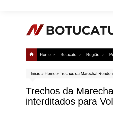
Ir
para
o
conteúdo
Home
Botucatu
Região
Po
Anuncie no Notícias
Botucatu
Avaré
B
Conheça Botucatu!
Bauru
e
Início
»
Home
»
Trechos da Marechal Rondon se
Bofete
B
Trechos da Marecha
Itatinga
E
interditados para Vol
Pardinho
São Manuel