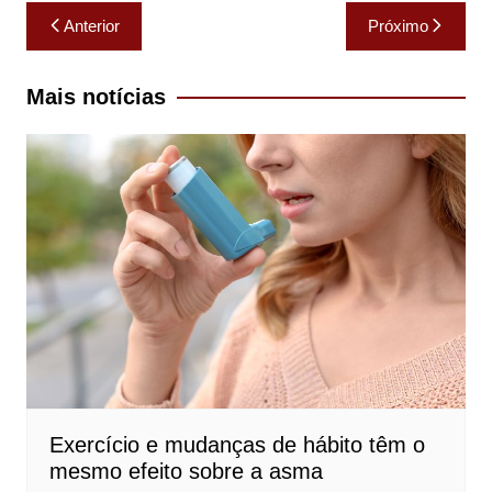
Navegação
Anterior
Próximo
de
Post
Mais notícias
Exercício e mudanças de hábito têm o
mesmo efeito sobre a asma