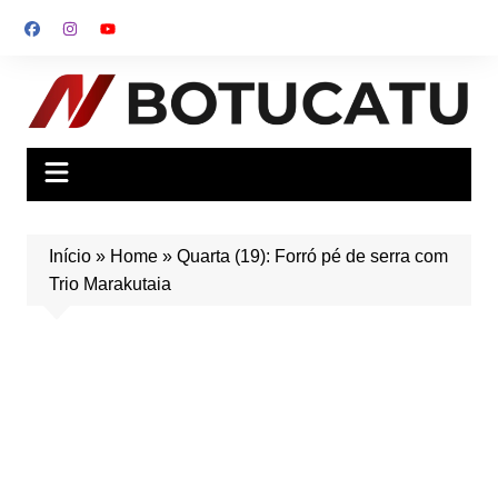
Ir
para
o
conteúdo
Início
»
Home
»
Quarta (19): Forró pé de serra com
Trio Marakutaia