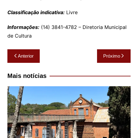
Classificação indicativa:
Livre
Informações:
(14) 3841-4782 – Diretoria Municipal
de Cultura
Navegação
Anterior
Próximo
de
Post
Mais notícias