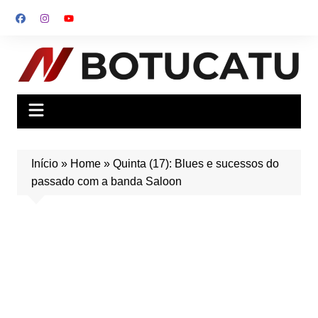
Ir
para
o
conteúdo
Início
»
Home
»
Quinta (17): Blues e sucessos do
passado com a banda Saloon