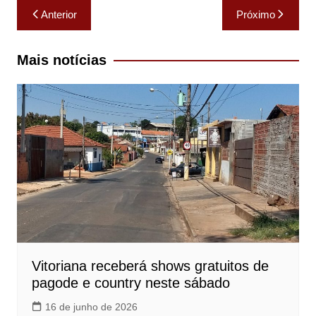
Navegação
Anterior
Próximo
de
Post
Mais notícias
Vitoriana receberá shows gratuitos de
pagode e country neste sábado
16 de junho de 2026