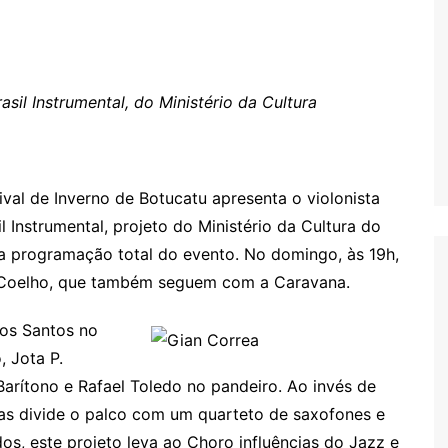
Oscar D’Ambros
de cinema
Coluna Jurídica
sil Instrumental, do Ministério da Cultura
Chico Villela
Daniel Carvalho
Érick Facioli
ival de Inverno de Botucatu apresenta o violonista
Carlos Ramos
 Instrumental, projeto do Ministério da Cultura do
Valdemar Pinho
a programação total do evento. No domingo, às 19h,
João Cury
o Coelho, que também seguem com a Caravana.
Juliana Martini 
Infantil
dos Santos no
, Jota P.
arítono e Rafael Toledo no pandeiro. Ao invés de
das divide o palco com um quarteto de saxofones e
s, este projeto leva ao Choro influências do Jazz e