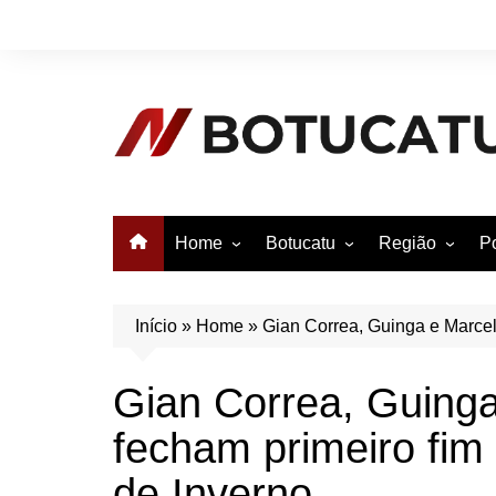
Ir
para
o
conteúdo
Home
Botucatu
Região
Po
Anuncie no Notícias
Botucatu
Avaré
B
Conheça Botucatu!
Bauru
e
Início
»
Home
»
Gian Correa, Guinga e Marcel
Bofete
B
Gian Correa, Guing
Itatinga
E
fecham primeiro fim
Pardinho
São Manuel
de Inverno