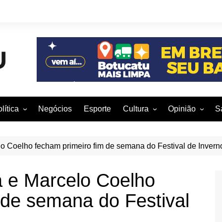
lítica
Negócios
Esporte
Cultura
Opinião
S
otucatu e região
Artes Cênicas
Rafael Mattos
M
m São Paulo
Artes Visuais
Vinícius Nunes
M
o Coelho fecham primeiro fim de semana do Festival de Invern
rasil e Mundo
Audiovisual
Patrícia Shima
a e Marcelo Coelho
leições 2016
Dança
Prof. Nelson
 de semana do Festival
Literatura
Jorge Martins
Música
Giovanni Mock
Brasília para B