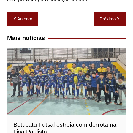
Navegação
Anterior
Próximo
de
Post
Mais notícias
Botucatu Futsal estreia com derrota na
Liga Paulista