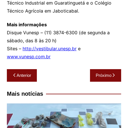
Técnico Industrial em Guaratinguetá e o Colégio
Técnico Agrícola em Jaboticabal.
Mais informações
Disque Vunesp – (11) 3874-6300 (de segunda a
sábado, das 8 às 20 h)
Sites –
http://vestibular.unesp.br
e
www.vunesp.com.br
Navegação
Anterior
Próximo
de
Post
Mais notícias