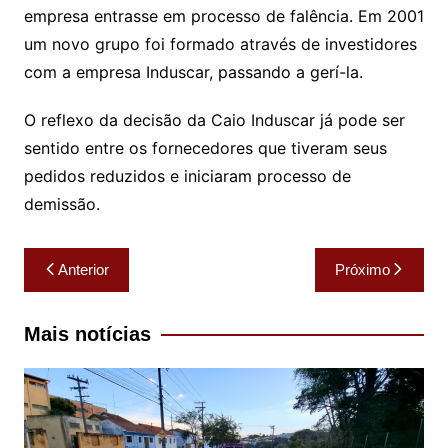
empresa entrasse em processo de falência. Em 2001
um novo grupo foi formado através de investidores
com a empresa Induscar, passando a gerí-la.
O reflexo da decisão da Caio Induscar já pode ser
sentido entre os fornecedores que tiveram seus
pedidos reduzidos e iniciaram processo de
demissão.
Navegação
Anterior
Próximo
de
Post
Mais notícias