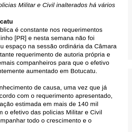
cias Militar e Civil inalterados há vários
Oscar D’Ambros
de cinema
catu
Coluna Jurídica
lica é constante nos requerimentos
Chico Villela
inho [PR] e nesta semana não foi
Daniel Carvalho
 seu espaço na sessão ordinária da Câmara
Érick Facioli
ante requerimento de autoria própria e
Carlos Ramos
mais companheiros para que o efetivo
rgentemente aumentado em Botucatu.
Valdemar Pinho
João Cury
onhecimento de causa, uma vez que já
Juliana Martini 
 acordo com o requerimento apresentado,
Infantil
ação estimada em mais de 140 mil
 efetivo das policias Militar e Civil
ompanhar todo o crescimento e o