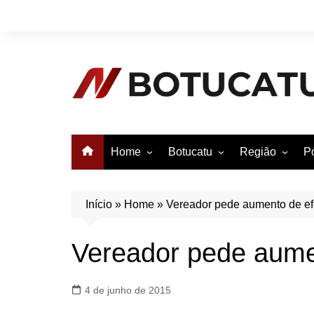
Ir
para
o
conteúdo
Home
Botucatu
Região
Po
Anuncie no Notícias
Botucatu
Avaré
B
Conheça Botucatu!
Bauru
e
Início
»
Home
»
Vereador pede aumento de efe
Bofete
B
Vereador pede aument
Itatinga
E
Pardinho
4 de junho de 2015
São Manuel