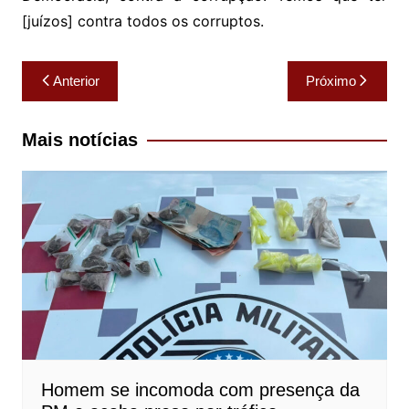
[juízos] contra todos os corruptos.
Navegação
Anterior
Próximo
de
Post
Mais notícias
Homem se incomoda com presença da