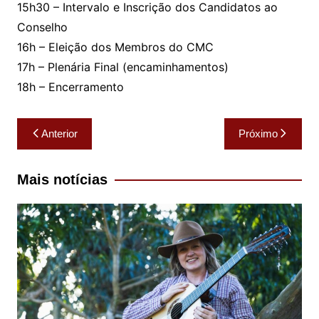
15h30 – Intervalo e Inscrição dos Candidatos ao
Conselho
16h – Eleição dos Membros do CMC
17h – Plenária Final (encaminhamentos)
18h – Encerramento
Navegação
Anterior
Próximo
de
Post
Mais notícias