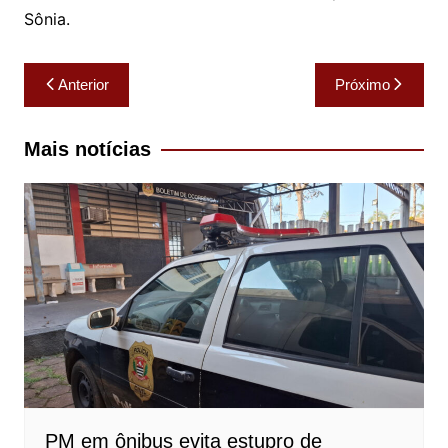
Sônia.
Navegação
Anterior
Próximo
de
Post
Mais notícias
PM em ônibus evita estupro de