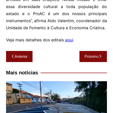
essa diversidade cultural a toda população do
estado e o ProAC é um dos nossos principais
instrumentos”, afirma Aldo Valentim, coordenador da
Unidade de Fomento à Cultura e Economia Criativa.
Veja mais detalhes dos editais
aqui
.
Navegação
Anterior
Próximo
de
Post
Mais notícias