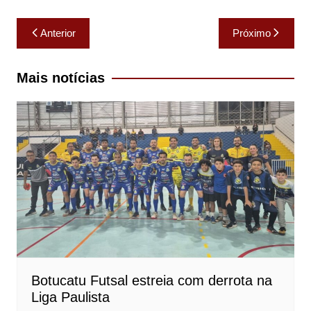
Navegação
Anterior
Próximo
de
Post
Mais notícias
Botucatu Futsal estreia com derrota na
Liga Paulista