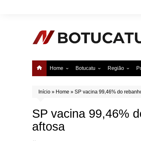
Ir
para
o
conteúdo
Home
Botucatu
Região
Po
Anuncie no Notícias
Botucatu
Avaré
B
Conheça Botucatu!
Bauru
e
Início
»
Home
»
SP vacina 99,46% do rebanho 
Bofete
B
SP vacina 99,46% d
Itatinga
E
aftosa
Pardinho
São Manuel