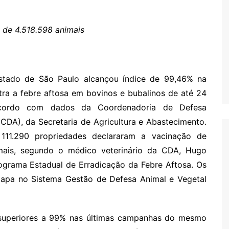
Oscar D’Ambros
de cinema
 de 4.518.598 animais
Coluna Jurídica
Chico Villela
Daniel Carvalho
stado de São Paulo alcançou índice de 99,46% na
Érick Facioli
tra a febre aftosa em bovinos e bubalinos de até 24
Carlos Ramos
cordo com dados da Coordenadoria de Defesa
CDA), da Secretaria de Agricultura e Abastecimento.
Valdemar Pinho
 111.290 propriedades declararam a vacinação de
João Cury
mais, segundo o médico veterinário da CDA, Hugo
Juliana Martini 
ograma Estadual de Erradicação da Febre Aftosa. Os
Infantil
tapa no Sistema Gestão de Defesa Animal e Vegetal
 superiores a 99% nas últimas campanhas do mesmo