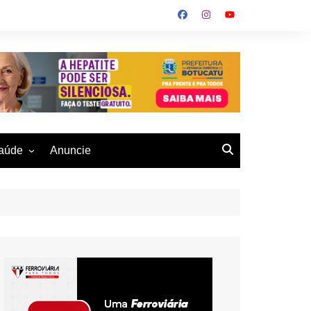
aúde
Anuncie
ulher
 Alves
eio Ambiente
buku
us- De
otucatu