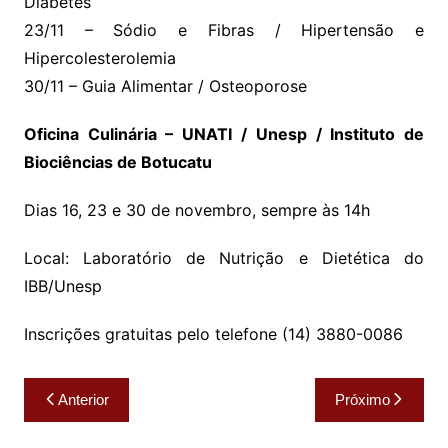
Diabetes
23/11 – Sódio e Fibras / Hipertensão e
Hipercolesterolemia
30/11 – Guia Alimentar / Osteoporose
Oficina Culinária – UNATI / Unesp / Instituto de
Biociências de Botucatu
Dias 16, 23 e 30 de novembro, sempre às 14h
Local: Laboratório de Nutrição e Dietética do
IBB/Unesp
Inscrições gratuitas pelo telefone (14) 3880-0086
Navegação
Anterior
Próximo
de