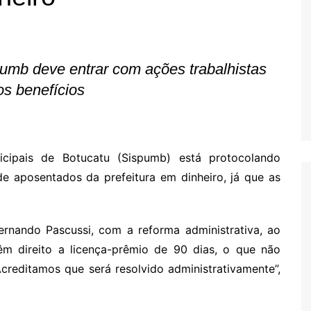
Oscar D’Ambros
de cinema
Coluna Jurídica
mb deve entrar com ações trabalhistas
Chico Villela
s benefícios
Daniel Carvalho
Érick Facioli
Carlos Ramos
icipais de Botucatu (Sispumb) está protocolando
Valdemar Pinho
e aposentados da prefeitura em dinheiro, já que as
João Cury
Juliana Martini 
Infantil
nando Pascussi, com a reforma administrativa, ao
êm direito a licença-prêmio de 90 dias, o que não
reditamos que será resolvido administrativamente”,