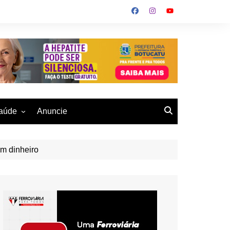
aúde
Anuncie
ulher
 Alves
eio Ambiente
em dinheiro
buku
us- De
otucatu