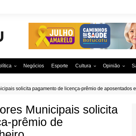
lítica
Negócios
Esporte
Cultura
Opinião
S
otucatu e região
Artes Cênicas
Rafael Mattos
M
m São Paulo
Artes Visuais
Vinícius Nunes
M
icipais solicita pagamento de licença-prêmio de aposentados 
rasil e Mundo
Audiovisual
Patrícia Shima
ores Municipais solicita
leições 2016
Dança
Prof. Nelson
ça-prêmio de
Literatura
Jorge Martins
Música
Giovanni Mock
heiro
Brasília para B