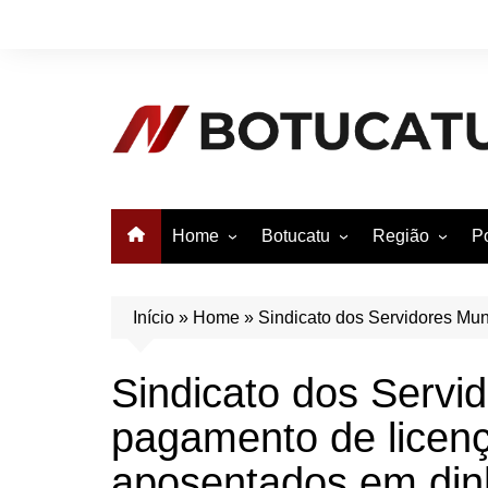
Ir
para
o
conteúdo
Home
Botucatu
Região
Po
Anuncie no Notícias
Botucatu
Avaré
B
Conheça Botucatu!
Bauru
e
Início
»
Home
»
Sindicato dos Servidores Mun
Bofete
B
Sindicato dos Servid
Itatinga
E
pagamento de licen
Pardinho
São Manuel
aposentados em din