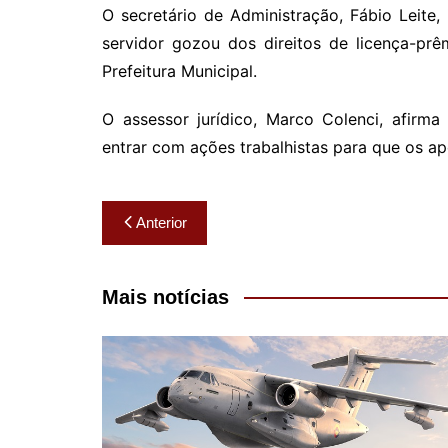
O secretário de Administração, Fábio Leite
servidor gozou dos direitos de licença-prê
Prefeitura Municipal.
O assessor jurídico, Marco Colenci, afir
entrar com ações trabalhistas para que os a
Navegação
Anterior
de
Post
Mais notícias