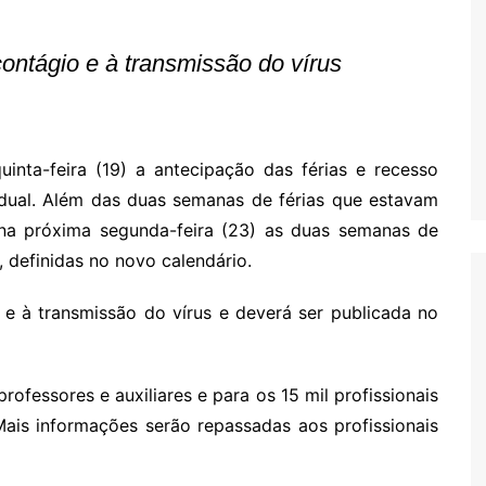
Oscar D’Ambros
de cinema
ntágio e à transmissão do vírus
Coluna Jurídica
Chico Villela
Daniel Carvalho
inta-feira (19) a antecipação das férias e recesso
Érick Facioli
adual. Além das duas semanas de férias que estavam
Carlos Ramos
o na próxima segunda-feira (23) as duas semanas de
 definidas no novo calendário.
Valdemar Pinho
João Cury
e à transmissão do vírus e deverá ser publicada no
Juliana Martini 
Infantil
rofessores e auxiliares e para os 15 mil profissionais
ais informações serão repassadas aos profissionais