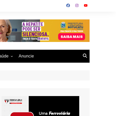
aúde
Anuncie
ulher
 Alves
eio Ambiente
buku
us- De
otucatu