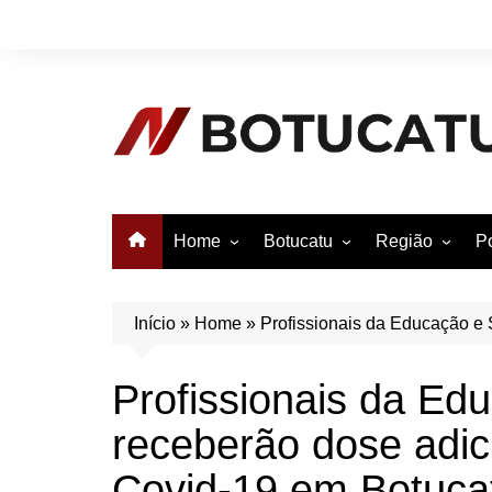
Ir
para
o
conteúdo
Home
Botucatu
Região
Po
Anuncie no Notícias
Botucatu
Avaré
B
Conheça Botucatu!
Bauru
e
Início
»
Home
»
Profissionais da Educação e 
Bofete
B
Profissionais da Ed
Itatinga
E
receberão dose adic
Pardinho
São Manuel
Covid-19 em Botuca