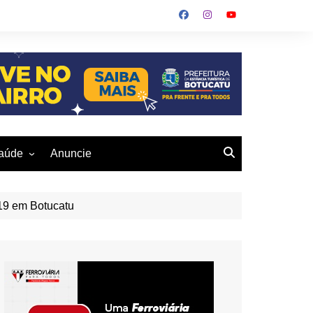
aúde
Anuncie
ulher
 Alves
eio Ambiente
-19 em Botucatu
buku
us- De
otucatu