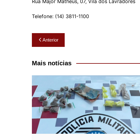
Rua Major Matheus, 07, Vila dos Lavradores
Telefone: (14) 3811-1100
Navegação
Anterior
de
Post
Mais notícias