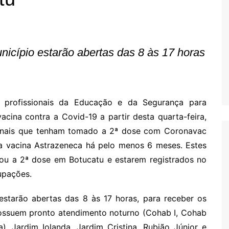
Oscar D’Ambros
de cinema
Coluna Jurídica
icípio estarão abertas das 8 às 17 horas
Chico Villela
Daniel Carvalho
Érick Facioli
 profissionais da Educação e da Segurança para
Carlos Ramos
cina contra a Covid-19 a partir desta quarta-feira,
Valdemar Pinho
sionais que tenham tomado a 2ª dose com Coronavac
João Cury
 vacina Astrazeneca há pelo menos 6 meses. Estes
Juliana Martini 
 ou a 2ª dose em Botucatu e estarem registrados no
Infantil
upações.
starão abertas das 8 às 17 horas, para receber os
ossuem pronto atendimento noturno (Cohab I, Cohab
), Jardim Iolanda, Jardim Cristina, Rubião Júnior e