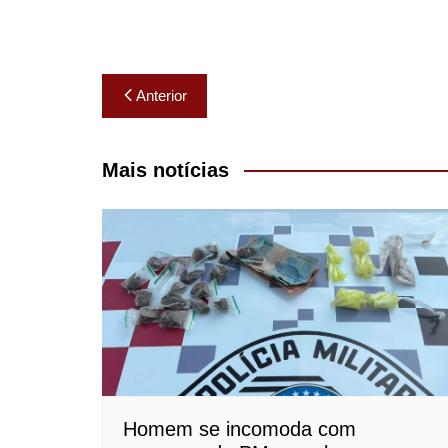
Navegação
Anterior
de
Post
Mais notícias
Homem se incomoda com