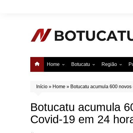
Ir
para
o
conteúdo
Home
Botucatu
Região
Po
Anuncie no Notícias
Botucatu
Avaré
B
Conheça Botucatu!
Bauru
e
Início
»
Home
»
Botucatu acumula 600 novos 
Bofete
B
Botucatu acumula 6
Itatinga
E
Covid-19 em 24 hor
Pardinho
São Manuel