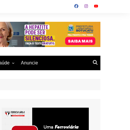
aúde
Anuncie
ulher
 Alves
eio Ambiente
buku
us- De
otucatu