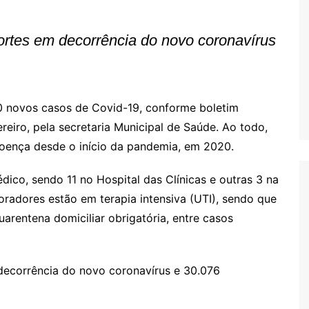
Oscar D’Ambros
de cinema
rtes em decorrência do novo coronavírus
Coluna Jurídica
Chico Villela
Daniel Carvalho
0 novos casos de Covid-19, conforme boletim
Érick Facioli
reiro, pela secretaria Municipal de Saúde. Ao todo,
Carlos Ramos
oença desde o início da pandemia, em 2020.
Valdemar Pinho
ico, sendo 11 no Hospital das Clínicas e outras 3 na
João Cury
oradores estão em terapia intensiva (UTI), sendo que
Juliana Martini 
arentena domiciliar obrigatória, entre casos
Infantil
ecorrência do novo coronavírus e 30.076