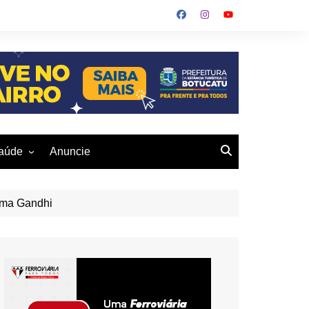
aúde
Anuncie
ulher
 Alves
eio Ambiente
tma Gandhi
buku
us- De
otucatu