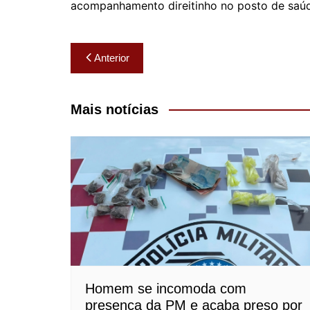
acompanhamento direitinho no posto de saúde.
Navegação
Anterior
de
Post
Mais notícias
Homem se incomoda com
presença da PM e acaba preso por