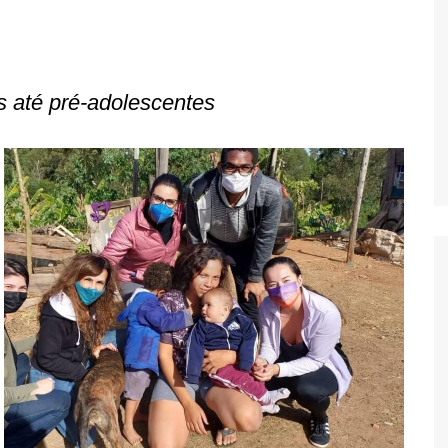
Oscar D’Ambros
de cinema
Coluna Jurídica
 até pré-adolescentes
Chico Villela
Daniel Carvalho
Érick Facioli
Carlos Ramos
Valdemar Pinho
João Cury
Juliana Martini 
Infantil