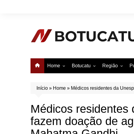
Ir
para
o
conteúdo
Home
Botucatu
Região
Po
Anuncie no Notícias
Botucatu
Avaré
B
Conheça Botucatu!
Bauru
e
Início
»
Home
»
Médicos residentes da Unes
Bofete
B
Médicos residentes
Itatinga
E
fazem doação de ag
Pardinho
São Manuel
Mahatma Gandhi