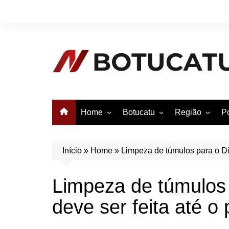
Ir
para
o
conteúdo
Home
Botucatu
Região
Po
Anuncie no Notícias
Botucatu
Avaré
B
Conheça Botucatu!
Bauru
e
Início
»
Home
»
Limpeza de túmulos para o Di
Bofete
B
Limpeza de túmulos 
Itatinga
E
deve ser feita até o
Pardinho
São Manuel