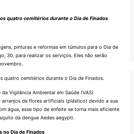
Oscar D’Ambros
de cinema
os quatro cemitérios durante o Dia de Finados
Coluna Jurídica
Chico Villela
Daniel Carvalho
agens, pinturas e reformas em túmulos para o Dia de
Érick Facioli
, 30, para realizar os serviços. Eles não serão
Carlos Ramos
 novembro.
Valdemar Pinho
s quatro cemitérios durante o Dia de Finados.
João Cury
e da Vigilância Ambiental em Saúde (VAS)
Juliana Martini 
Infantil
ranjos de flores artificiais (plástico) devido a sua
m água, esse tipo de enfeite se torna mais eficiente
osquito da dengue Aedes aegypti.
s no Dia de Finados