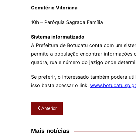
Cemitério Vitoriana
10h – Paróquia Sagrada Família
Sistema informatizado
A Prefeitura de Botucatu conta com um siste
permite a população encontrar informações c
quadra, rua e número do jazigo onde determi
Se preferir, o interessado também poderá util
isso basta acessar o link:
www.botucatu.sp.go
Navegação
Anterior
de
Post
Mais notícias