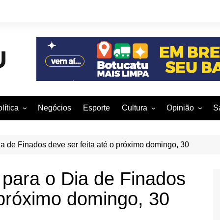
lítica
Negócios
Esporte
Cultura
Opinião
S
otucatu e região
Artes Cênicas
Rafael Mattos
M
m São Paulo
Artes Visuais
Vinícius Nunes
M
a de Finados deve ser feita até o próximo domingo, 30
rasil e Mundo
Audiovisual
Patrícia Shima
para o Dia de Finados
leições 2016
Dança
Prof. Nelson
 próximo domingo, 30
Literatura
Jorge Martins
Música
Giovanni Mock
Brasília para B