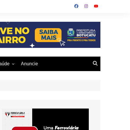
aúde
Anuncie
ulher
 Alves
eio Ambiente
buku
us- De
otucatu