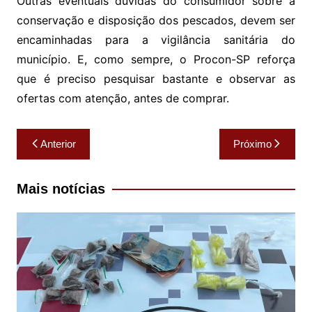
Outras eventuais dúvidas do consumidor sobre a
conservação e disposição dos pescados, devem ser
encaminhadas para a vigilância sanitária do
município. E, como sempre, o Procon-SP reforça
que é preciso pesquisar bastante e observar as
ofertas com atenção, antes de comprar.
Navegação
Anterior
Próximo
de
Post
Mais notícias