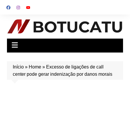
Ir
para
o
conteúdo
Início
»
Home
»
Excesso de ligações de call
center pode gerar indenização por danos morais