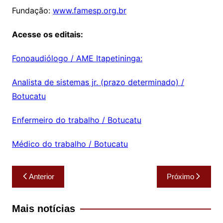
Fundação:
www.famesp.org.br
Acesse os editais:
Fonoaudiólogo / AME Itapetininga:
Analista de sistemas jr. (prazo determinado) /
Botucatu
Enfermeiro do trabalho / Botucatu
Médico do trabalho / Botucatu
Navegação
Anterior
Próximo
de
Post
Mais notícias