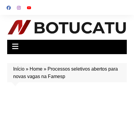
Ir
para
o
conteúdo
Início
»
Home
»
Processos seletivos abertos para
novas vagas na Famesp