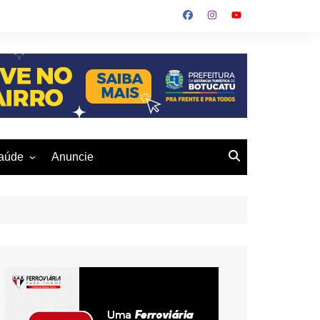
aúde
Anuncie
ulher
 Alves
eio Ambiente
buku
us- De
otucatu