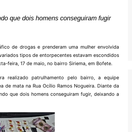
Oscar D’Ambros
de cinema
do que dois homens conseguiram fugir
Coluna Jurídica
Chico Villela
Daniel Carvalho
 tráfico de drogas e prenderam uma mulher envolvida
Érick Facioli
variados tipos de entorpecentes estavam escondidos
Carlos Ramos
a-feira, 17 de maio, no bairro Siriema, em Bofete.
Valdemar Pinho
ra realizado patrulhamento pelo bairro, a equipe
João Cury
ea de mata na Rua Ocílio Ramos Nogueira. Diante da
Juliana Martini 
ndo que dois homens conseguiram fugir, deixando a
Infantil