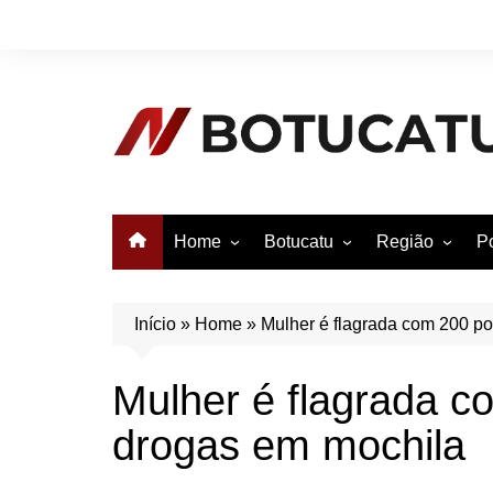
Ir
para
o
conteúdo
Home
Botucatu
Região
Po
Anuncie no Notícias
Botucatu
Avaré
B
Conheça Botucatu!
Bauru
e
Início
»
Home
»
Mulher é flagrada com 200 p
Bofete
B
Mulher é flagrada c
Itatinga
E
drogas em mochila
Pardinho
São Manuel