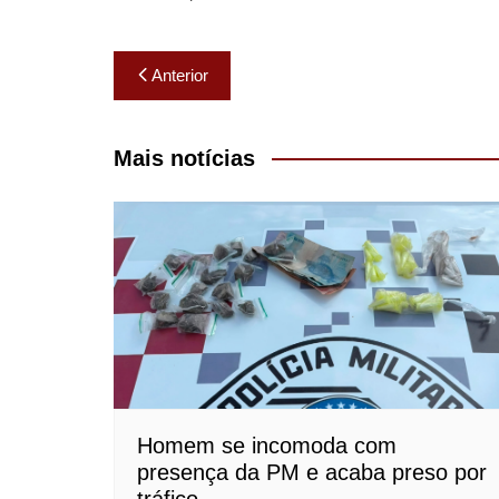
Navegação
Anterior
de
Post
Mais notícias
Homem se incomoda com
presença da PM e acaba preso por