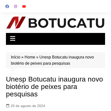
Ir
para
o
conteúdo
Início
»
Home
»
Unesp Botucatu inaugura novo
biotério de peixes para pesquisas
Unesp Botucatu inaugura novo
biotério de peixes para
pesquisas
20 de agosto de 2024