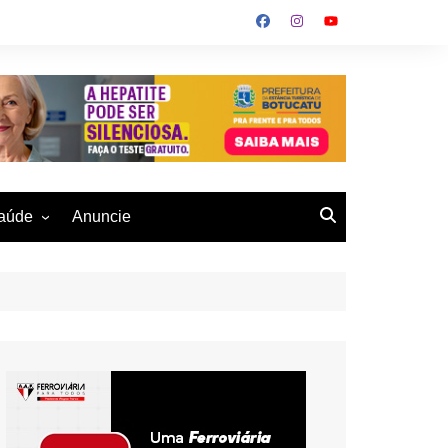
aúde
Anuncie
ulher
 Alves
eio Ambiente
buku
us- De
otucatu