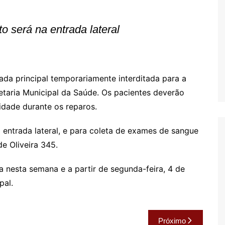
Oscar D’Ambros
de cinema
o será na entrada lateral
Coluna Jurídica
Chico Villela
Daniel Carvalho
ada principal temporariamente interditada para a
Érick Facioli
taria Municipal da Saúde. Os pacientes deverão
Carlos Ramos
nidade durante os reparos.
Valdemar Pinho
 entrada lateral, e para coleta de exames de sangue
João Cury
e Oliveira 345.
Juliana Martini 
Infantil
a nesta semana e a partir de segunda-feira, 4 de
pal.
Próximo