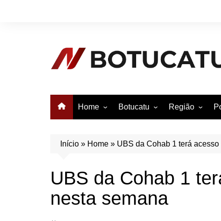
Ir
para
o
conteúdo
Home
Botucatu
Região
Po
Anuncie no Notícias
Botucatu
Avaré
B
Conheça Botucatu!
Bauru
e
Início
»
Home
»
UBS da Cohab 1 terá acesso 
Bofete
B
UBS da Cohab 1 terá
Itatinga
E
nesta semana
Pardinho
São Manuel