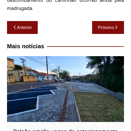
madrugada.
Navegação
Anterior
Próximo
de
Post
Mais notícias