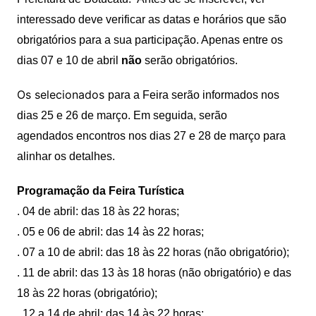
interessado deve verificar as datas e horários que são
obrigatórios para a sua participação. Apenas
entre o
s
dias 07 e 10 de abril
não
serão obrigatórios.
Os selecionados
para a Feira
serão informados nos
dias 25 e 26 de março. Em seguida,
serão
agendados
encontros nos dias 27 e 28 de março para
alinhar os detalhes.
Programação da Feira Turística
. 04 de abril: das 18 às 22 h
oras
;
. 05 e 06 de abril: das 14 às 22 h
oras
;
. 07 a 10 de abril: das 18 às 22 h
oras
(não obrigatório);
.
1
1 de abril: das 13 às 18 h
oras
(não obrigatório) e das
18 às 22 h
oras (obrigatório)
;
. 12 a 14 de abril: das 14 às 22
horas
;