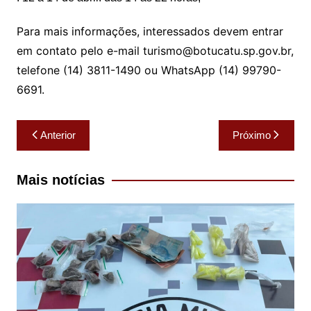
Para mais informações, interessados devem entrar
em contato pelo e-mail turismo@botucatu.sp.gov.br,
telefone (14) 3811-1490 ou WhatsApp (14) 99790-
6691.
Navegação
Anterior
Próximo
de
Post
Mais notícias