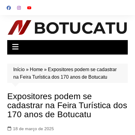
Ir
para
o
conteúdo
Início
»
Home
»
Expositores podem se cadastrar
na Feira Turística dos 170 anos de Botucatu
Expositores podem se
cadastrar na Feira Turística dos
170 anos de Botucatu
18 de março de 2025