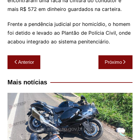
encontraram uma faca na cintura do condutor e
mais R$ 572 em dinheiro guardados na carteira.
Frente a pendência judicial por homicídio, o homem
foi detido e levado ao Plantão de Polícia Civil, onde
acabou integrado ao sistema penitenciário.
Navegação
Anterior
Próximo
de
Post
Mais notícias