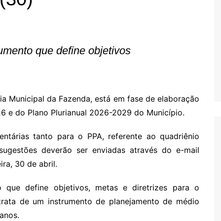
Oscar D’Ambros
de cinema
Coluna Jurídica
umento que define objetivos
Chico Villela
Daniel Carvalho
Érick Facioli
ria Municipal da Fazenda, está em fase de elaboração
Carlos Ramos
26 e do Plano Plurianual 2026-2029 do Município.
Valdemar Pinho
ntárias tanto para o PPA, referente ao quadriênio
João Cury
ugestões deverão ser enviadas através do e-mail
Juliana Martini 
Infantil
ra, 30 de abril.
que define objetivos, metas e diretrizes para o
trata de um instrumento de planejamento de médio
anos.