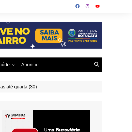
aúde
Anuncie
ulher
 Alves
eio Ambiente
as até quarta (30)
buku
us- De
otucatu