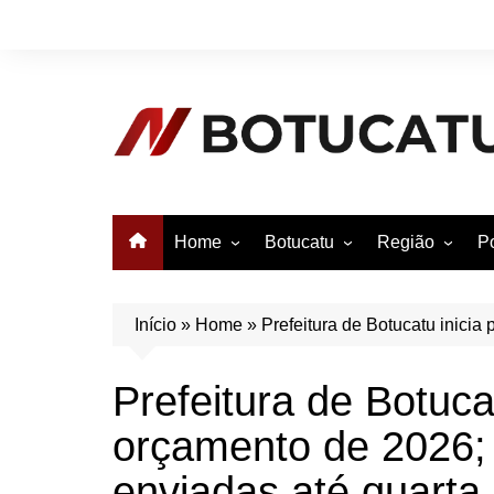
Ir
para
o
conteúdo
Home
Botucatu
Região
Po
Anuncie no Notícias
Botucatu
Avaré
B
Conheça Botucatu!
Bauru
e
Início
»
Home
»
Prefeitura de Botucatu inici
Bofete
B
Prefeitura de Botuca
Itatinga
E
orçamento de 2026;
Pardinho
São Manuel
enviadas até quarta 