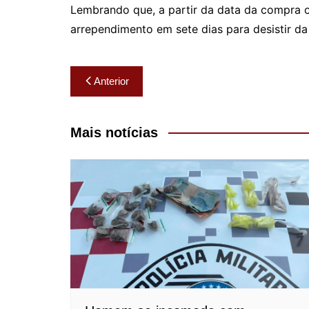
Lembrando que, a partir da data da compra o
arrependimento em sete dias para desistir d
Navegação
Anterior
de
Post
Mais notícias