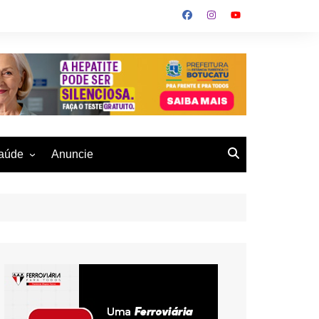
aúde
Anuncie
ulher
 Alves
eio Ambiente
buku
us- De
otucatu