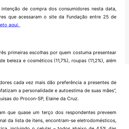
 a intenção de compra dos consumidores nesta data,
res que acessaram o site da Fundação entre 25 de
leto aqui.
três primeiras escolhas por quem costuma presentear
de beleza e cosméticos (11,7%), roupas (11,2%), além
dores cada vez mais dão preferência a presentes de
enfatizam a personalidade e autoestima de suas mães”,
uisas do Procon-SP, Elaine da Cruz.
ram que quase um terço dos respondentes preveem
nal da lista de itens, encontram-se eletrodomésticos,
tica, incluindo o celular – todos abaixo de 4,5% das