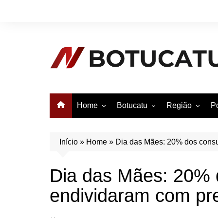
Ir
para
o
conteúdo
Home
Botucatu
Região
Po
Anuncie no Notícias
Botucatu
Avaré
B
Conheça Botucatu!
Bauru
e
Início
»
Home
»
Dia das Mães: 20% dos consu
Bofete
B
Dia das Mães: 20% 
Itatinga
E
endividaram com pr
Pardinho
São Manuel