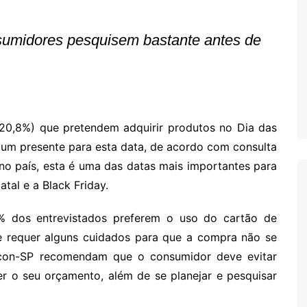
Oscar D’Ambros
de cinema
sumidores pesquisem bastante antes de
Coluna Jurídica
Chico Villela
Daniel Carvalho
Érick Facioli
20,8%) que pretendem adquirir produtos no Dia das
Carlos Ramos
 um presente para esta data, de acordo com consulta
Valdemar Pinho
no país, esta é uma das datas mais importantes para
atal e a Black Friday.
João Cury
Juliana Martini 
 dos entrevistados preferem o uso do cartão de
Infantil
ue requer alguns cuidados para que a compra não se
rocon-SP recomendam que o consumidor deve evitar
 o seu orçamento, além de se planejar e pesquisar