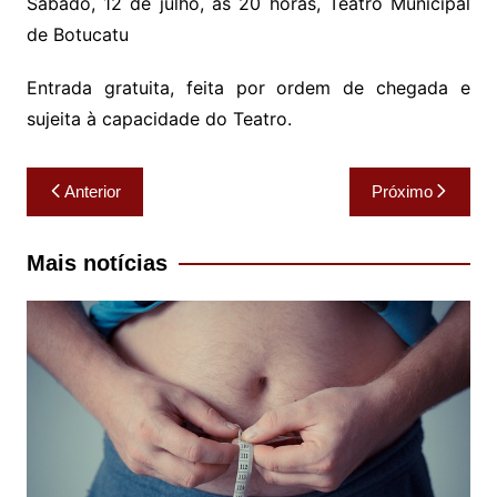
Sábado, 12 de julho, às 20 horas, Teatro Municipal
de Botucatu
Entrada gratuita, feita por ordem de chegada e
sujeita à capacidade do Teatro.
Navegação
Anterior
Próximo
de
Post
Mais notícias