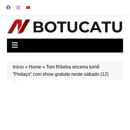
Ir
para
o
conteúdo
Início
»
Home
»
Tom Ribeira encerra turnê
“Pedaço” com show gratuito neste sábado (12)