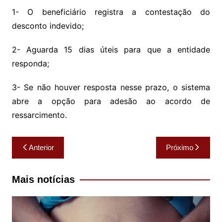
1- O beneficiário registra a contestação do
desconto indevido;
2- Aguarda 15 dias úteis para que a entidade
responda;
3- Se não houver resposta nesse prazo, o sistema
abre a opção para adesão ao acordo de
ressarcimento.
Navegação
Anterior
Próximo
de
Post
Mais notícias