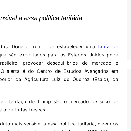
Oscar D’Ambros
de cinema
sível a essa política tarifária
Coluna Jurídica
Chico Villela
Daniel Carvalho
dos, Donald Trump, de estabelecer uma
tarifa de
Érick Facioli
 que são exportados para os Estados Unidos pode
Carlos Ramos
asileiro, provocar desequilíbrios de mercado e
. O alerta é do Centro de Estudos Avançados em
Valdemar Pinho
rior de Agricultura Luiz de Queiroz (Esalq), da
João Cury
Juliana Martini 
Infantil
 ao tarifaço de Trump são o mercado de suco de
e o de frutas frescas.
duto mais sensível a essa política tarifária, dizem os