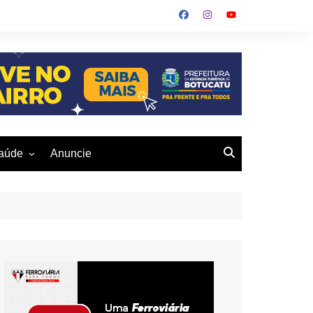
aúde
Anuncie
ulher
 Alves
eio Ambiente
buku
us- De
otucatu