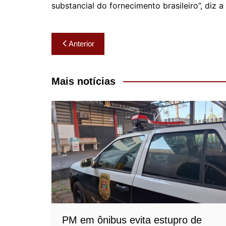
substancial do fornecimento brasileiro”, diz a
Navegação
Anterior
de
Post
Mais notícias
PM em ônibus evita estupro de