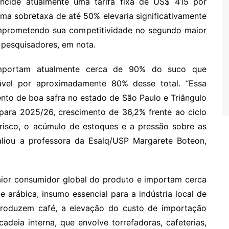
incide atualmente uma tarifa fixa de US$ 415 por
uma sobretaxa de até 50% elevaria significativamente
mprometendo sua competitividade no segundo maior
 pesquisadores, em nota.
mportam atualmente cerca de 90% do suco que
vel por aproximadamente 80% desse total. “Essa
nto de boa safra no estado de São Paulo e Triângulo
 para 2025/26, crescimento de 36,2% frente ao ciclo
 risco, o acúmulo de estoques e a pressão sobre as
valiou a professora da Esalq/USP Margarete Boteon,
aior consumidor global do produto e importam cerca
 arábica, insumo essencial para a indústria local de
roduzem café, a elevação do custo de importação
deia interna, que envolve torrefadoras, cafeterias,