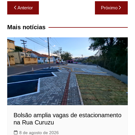
Navegação
Anterior
Próximo
de
Post
Mais notícias
Bolsão amplia vagas de estacionamento
na Rua Curuzu
8 de agosto de 2026