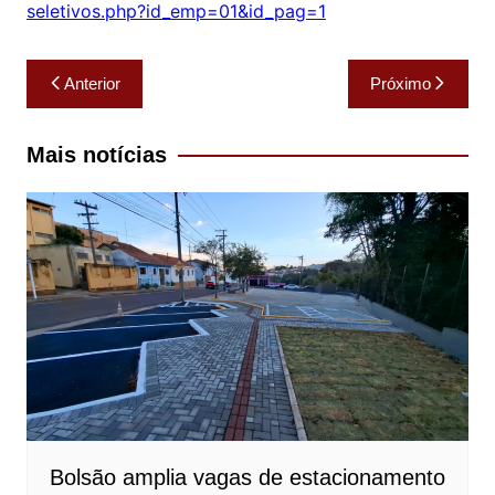
seletivos.php?id_
emp=01&id_pag=1
Navegação
Anterior
Próximo
de
Post
Mais notícias
Bolsão amplia vagas de estacionamento