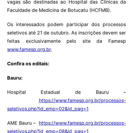
vagas são destinadas ao Hospital das Clínicas da
Faculdade de Medicina de Botucatu (HCFMB).
Os interessados podem participar dos processos
seletivos até 21 de outubro. As inscrições devem ser
feitas exclusivamente pelo site da Famesp
www.famesp.org.br
.
Confira os editais:
Bauru:
Hospital Estadual de Bauru –
https://www.famesp.org.br/
processos-
seletivos.php?id_
emp=02&id_pag=1
AME Bauru –
https://www.famesp.org.br/
processos-
seletivos.php?id_
emp=08&id_pag=1