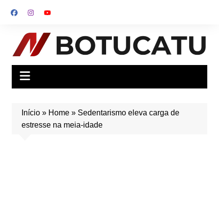
Ir
para
o
conteúdo
Início
»
Home
»
Sedentarismo eleva carga de
estresse na meia-idade