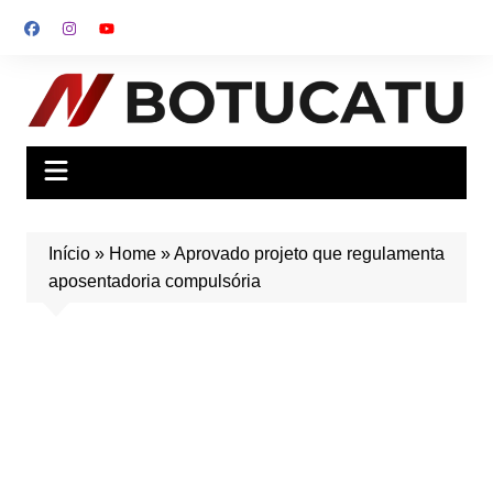
Ir
para
o
conteúdo
Início
»
Home
»
Aprovado projeto que regulamenta
aposentadoria compulsória