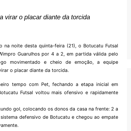
Oscar D’Ambros
de cinema
 virar o placar diante da torcida
Coluna Jurídica
Chico Villela
Daniel Carvalho
 na noite desta quinta-feira (21), o Botucatu Futsal
Érick Facioli
Wimpro Guarulhos por 4 a 2, em partida válida pelo
Carlos Ramos
jogo movimentado e cheio de emoção, a equipe
rar o placar diante da torcida.
Valdemar Pinho
João Cury
eiro tempo com Pet, fechando a etapa inicial em
Juliana Martini 
Botucatu Futsal voltou mais ofensivo e rapidamente
Infantil
undo gol, colocando os donos da casa na frente: 2 a
o sistema defensivo de Botucatu e chegou ao empate
vamente.