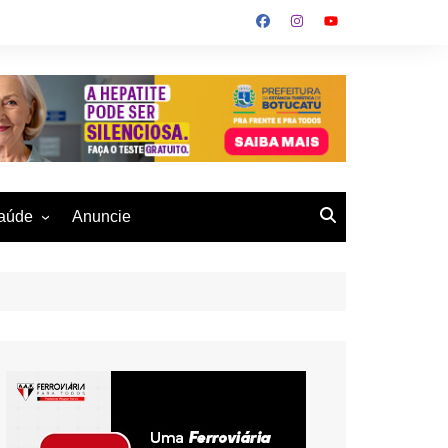
aúde
Anuncie
ulher
 Alves
eio Ambiente
buku
us- De
otucatu