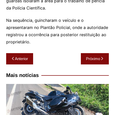
guardas isolaram a área para o trabalho de perícia
da Polícia Científica.
Na sequência, guincharam o veículo e o
apresentaram no Plantão Policial, onde a autoridade
registrou a ocorrência para posterior restituição ao
proprietário.
Navegação
Anterior
Próximo
de
Post
Mais notícias