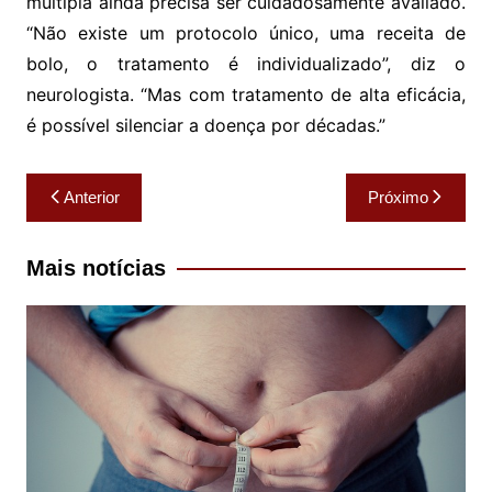
múltipla ainda precisa ser cuidadosamente avaliado.
“Não existe um protocolo único, uma receita de
bolo, o tratamento é individualizado”, diz o
neurologista. “Mas com tratamento de alta eficácia,
é possível silenciar a doença por décadas.”
Navegação
Anterior
Próximo
de
Post
Mais notícias